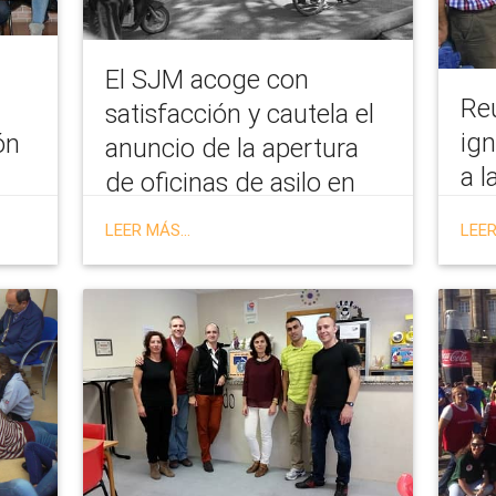
El SJM acoge con
Reu
satisfacción y cautela el
ign
ón
anuncio de la apertura
a l
de oficinas de asilo en
los puestos fronterizos
LEER MÁS...
LEER
de Ceuta y Melilla