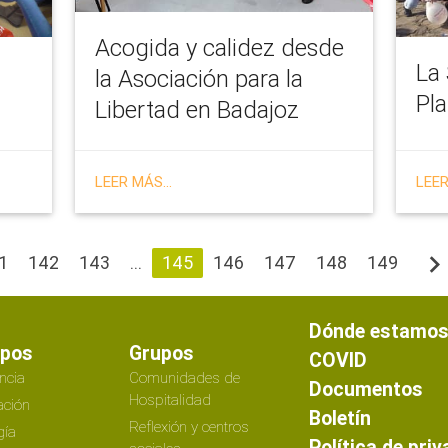
Acogida y calidez desde
La 
la Asociación para la
Pla
Libertad en Badajoz
LEER MÁS...
LEER
navigate_ne
1
142
143
...
145
146
147
148
149
Dónde estamo
ipos
Grupos
COVID
ncia
Comunidades de
Documentos
Hospitalidad
ción
Boletín
Reflexión y centros
gía
Política de pri