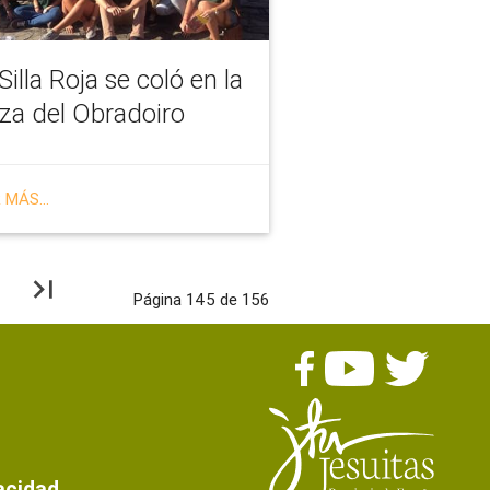
Silla Roja se coló en la
za del Obradoiro
 MÁS...
xt
last_page
Página 145 de 156
s
vacidad