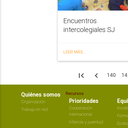
Encuentros
intercolegiales SJ
LEER MÁS...
first_page
navigate_before
140
14
Recursos
Quiénes somos
Prioridades
Equ
Organización
Cooperación
Incide
Trabajo en red
Internacional
Forma
Infancia y juventud
Ecolo