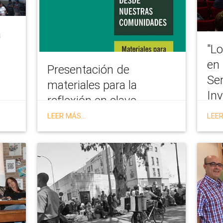
a
"L
en 
Presentación de
Se
materiales para la
Inv
reflexión en clave
ecológica
LEER MÁS...
LEER