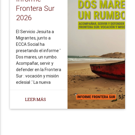
Frontera Sur
2026
El Servicio Jesuita a
Migrantes, junto a
ECCA Social ha
presetando el informe '
Dos mares, un rumbo.
Acompañar, servir y
defender en la Frontera
Sur : vocación y misión
eclesial .' La nueva
edición de nuestra serie
de informes 'Frontera
LEER MÁS
Sur' analiza las
dinámicas migratorias
hacia España a través...