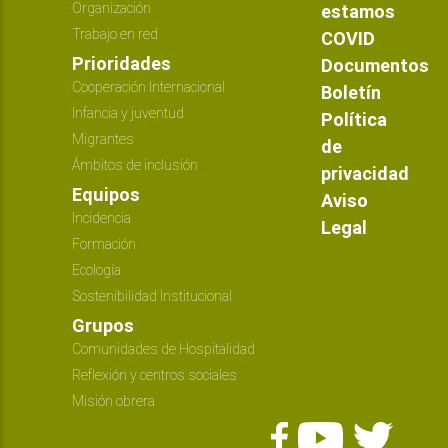
Organización
estamos
Trabajo en red
COVID
Prioridades
Documentos
Cooperación Internacional
Boletín
Infancia y juventud
Política
Migrantes
de
Ámbitos de inclusión
privacidad
Equipos
Aviso
Incidencia
Legal
Formación
Ecología
Sostenibilidad Institucional
Grupos
Comunidades de Hospitalidad
Reflexión y centros sociales
Misión obrera