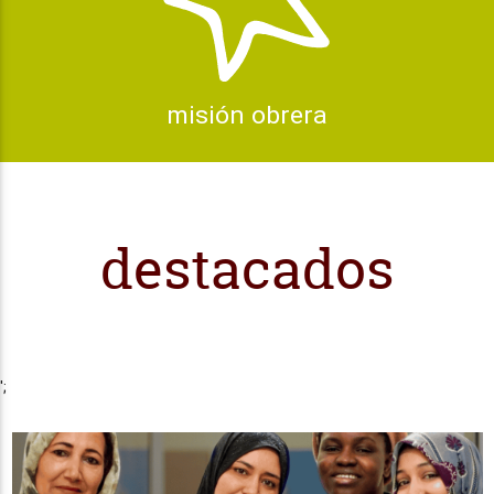
misión obrera
destacados
';