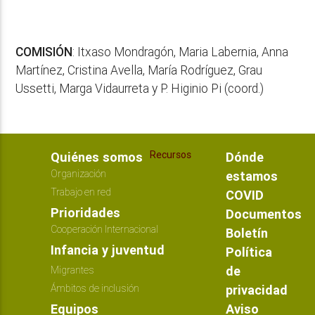
COMISIÓN
: Itxaso Mondragón, Maria Labernia, Anna
Martínez, Cristina Avella, María Rodríguez, Grau
Ussetti, Marga Vidaurreta y P. Higinio Pi (coord.)
Recursos
Quiénes somos
Dónde
Organización
estamos
Trabajo en red
COVID
Prioridades
Documentos
Cooperación Internacional
Boletín
Infancia y juventud
Política
de
Migrantes
Ámbitos de inclusión
privacidad
Equipos
Aviso