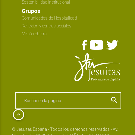
Sostenibilidad Institucional
Grupos
Comunidades de Hospitalidad
Reflexión y centros sociales
Misión obrera
search
keyboard_arrow_up
© Jesuitas España - Todos los derechos reservados - Av.