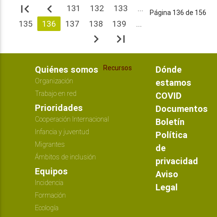
first_page
navigate_before
131
132
133
...
Página 136 de 156
135
136
137
138
139
...
navigate_next
last_page
Recursos
Quiénes somos
Dónde
Organización
estamos
Trabajo en red
COVID
Prioridades
Documentos
Cooperación Internacional
Boletín
Infancia y juventud
Política
Migrantes
de
Ámbitos de inclusión
privacidad
Equipos
Aviso
Incidencia
Legal
Formación
Ecología