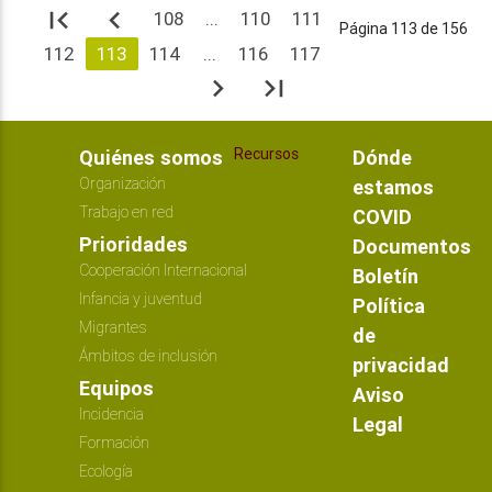
first_page
navigate_before
108
...
110
111
Página 113 de 156
112
113
114
...
116
117
navigate_next
last_page
Recursos
Quiénes somos
Dónde
Organización
estamos
Trabajo en red
COVID
Prioridades
Documentos
Cooperación Internacional
Boletín
Infancia y juventud
Política
Migrantes
de
Ámbitos de inclusión
privacidad
Equipos
Aviso
Incidencia
Legal
Formación
Ecología