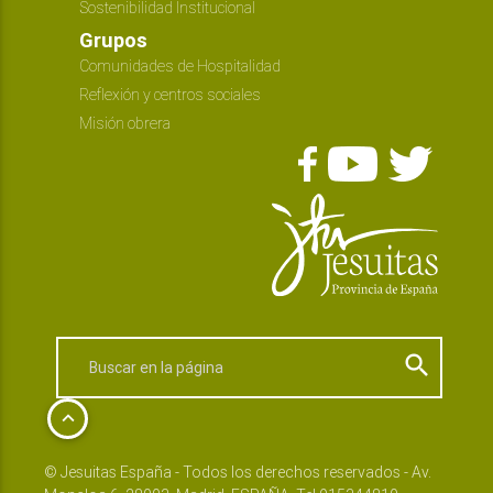
Sostenibilidad Institucional
Grupos
Comunidades de Hospitalidad
Reflexión y centros sociales
Misión obrera
search
keyboard_arrow_up
© Jesuitas España - Todos los derechos reservados - Av.