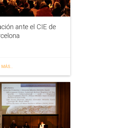
ción ante el CIE de
rcelona
 MÁS...