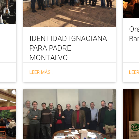
Ora
IDENTIDAD IGNACIANA
Ba
s
PARA PADRE
MONTALVO
LEER MÁS...
LEER