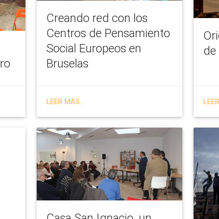
Creando red con los
Centros de Pensamiento
Or
Social Europeos en
de 
tro
Bruselas
LEER MÁS...
LEER
Casa San Ignacio, un