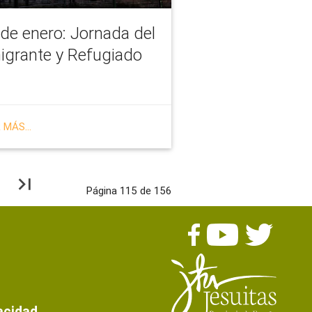
de enero: Jornada del
igrante y Refugiado
 MÁS...
last_page
Página 115 de 156
s
vacidad