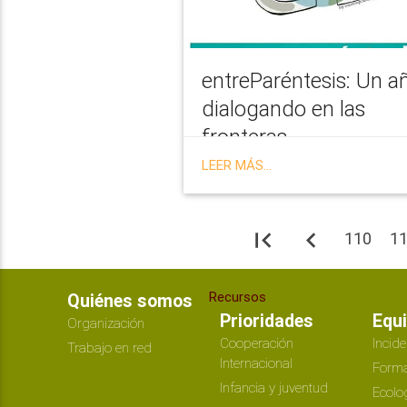
entreParéntesis: Un a
dialogando en las
fronteras
LEER MÁS...
first_page
navigate_before
110
1
Recursos
Quiénes somos
Prioridades
Equ
Organización
Cooperación
Incide
Trabajo en red
Internacional
Forma
Infancia y juventud
Ecolo