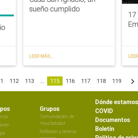
sueño cumplido
17 
Em
ño
LEER MÁS...
LEER
navigate_next
11
112
113
...
115
116
117
118
119
Dónde estamo
ipos
Grupos
COVID
ncia
Comunidades de
Documentos
Hospitalidad
ción
Boletín
Reflexión y centros
gía
Política de pri