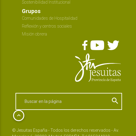
Sostenibilidad Institucional
Grupos
Comunidades de Hospitalidad
Reflexión y centros sociales
Misión obrera
search
keyboard_arrow_up
© Jesuitas España - Todos los derechos reservados - Av.