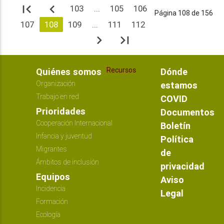
first_page
navigate_before
103
...
105
106
Página 108 de 156
107
108
109
...
111
112
navigate_next
last_page
Recursos
Quiénes somos
Dónde
Organización
estamos
Trabajo en red
COVID
Prioridades
Documentos
Cooperación Internacional
Boletín
Infancia y juventud
Política
Migrantes
de
Ámbitos de inclusión
privacidad
Equipos
Aviso
Incidencia
Legal
Formación
Ecología