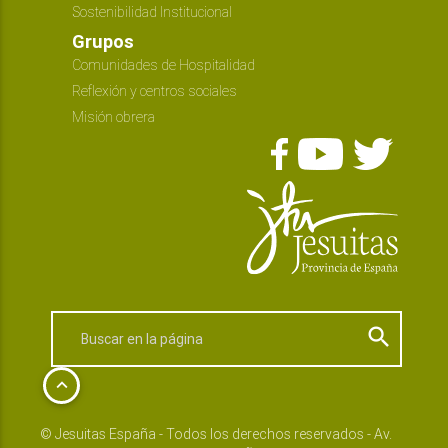
Sostenibilidad Institucional
Grupos
Comunidades de Hospitalidad
Reflexión y centros sociales
Misión obrera
search
keyboard_arrow_up
© Jesuitas España - Todos los derechos reservados - Av.