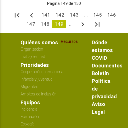
Página 149 de 150
first_page
navigate_before
141
142
143
...
145
146
navigate_next
last_page
147
148
149
...
Recursos
Quiénes somos
Dónde
Organización
estamos
Trabajo en red
COVID
Prioridades
Documentos
Cooperación Internacional
Boletín
Infancia y juventud
Política
Migrantes
de
Ámbitos de inclusión
privacidad
Equipos
Aviso
Incidencia
Legal
Formación
Ecología