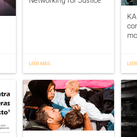
Networking for Justice
KA
co
mo
LEER MÁS...
LEER