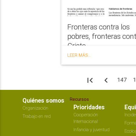
Fronteras contra los
pobres, fronteras con
Cristo
LEER MÁS...
first_page
navigate_before
147
Recursos
Quiénes somos
Prioridades
Equ
Organización
Cooperación
Incide
Trabajo en red
Internacional
Forma
Infancia y juventud
Ecolo