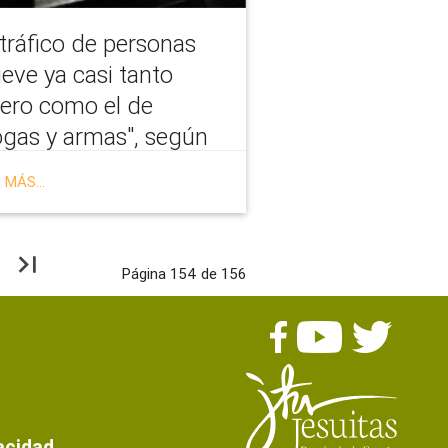
 tráfico de personas
eve ya casi tanto
nero como el de
ogas y armas", según
Servicio Jesuita a
 MÁS...
grantes
last_page
Página 154 de 156
s
vacidad