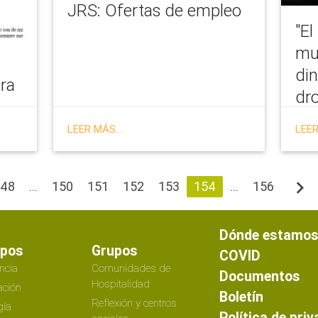
JRS: Ofertas de empleo
"El
mu
di
tra
dr
el 
LEER MÁS...
LEER
Mi
navigate_next
148
...
150
151
152
153
154
...
156
Dónde estamo
ipos
Grupos
COVID
ncia
Comunidades de
Documentos
Hospitalidad
ción
Boletín
Reflexión y centros
gía
Política de pri