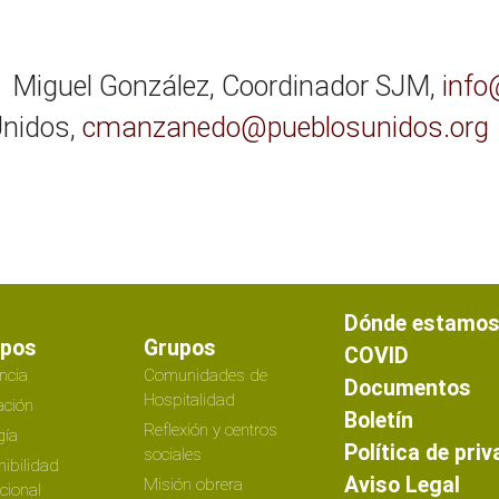
 Miguel González, Coordinador SJM,
info
nidos,
cmanzanedo@pueblosunidos.org
Dónde estamo
ipos
Grupos
COVID
ncia
Comunidades de
Documentos
Hospitalidad
ción
Boletín
Reflexión y centros
gía
Política de pri
sociales
nibilidad
Aviso Legal
Misión obrera
ucional