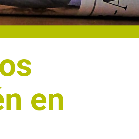
los
én en