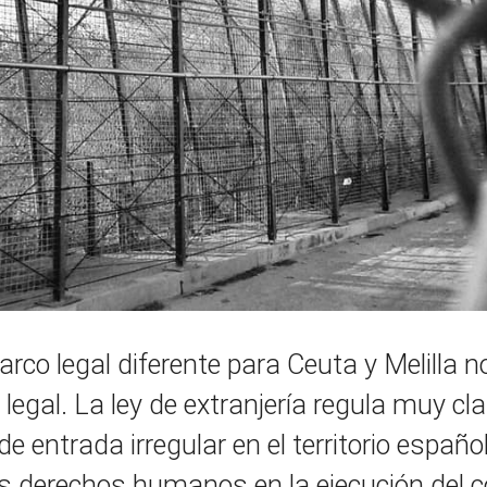
rco legal diferente para Ceuta y Melilla no
 legal. La ley de extranjería regula muy c
e entrada irregular en el territorio español
s derechos humanos en la ejecución del co