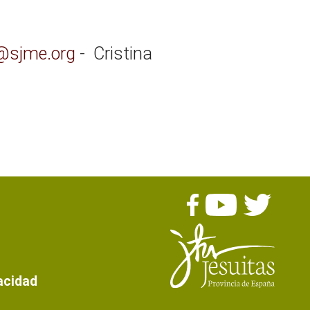
@sjme.org
- Cristina
s
vacidad