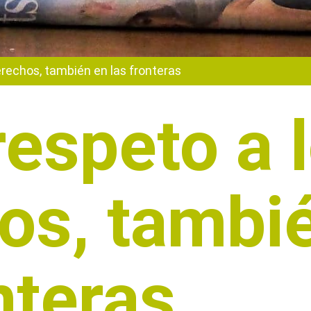
erechos, también en las fronteras
respeto a 
os, tambi
nteras