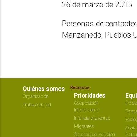
26 de marzo de 2015
Personas de contacto:
Manzanedo, Pueblos U
Recursos
Quiénes somos
Prioridades
Equ
Organización
Cooperación
Incide
Trabajo en red
Internacional
Forma
Infancia y juventud
Ecolo
Migrantes
Soste
Ámbitos de inclusión
Instit