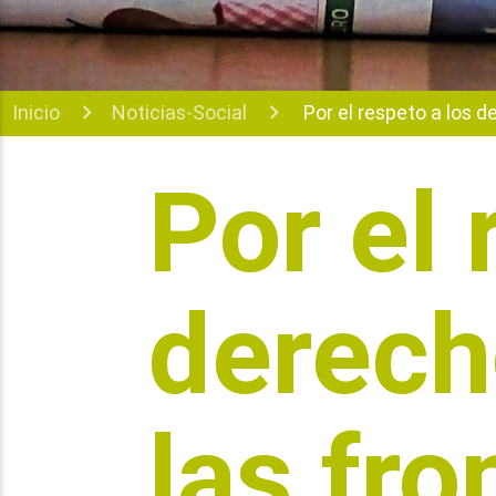
Inicio
Noticias-Social
Por el respeto a los d
Por el 
derech
las fro