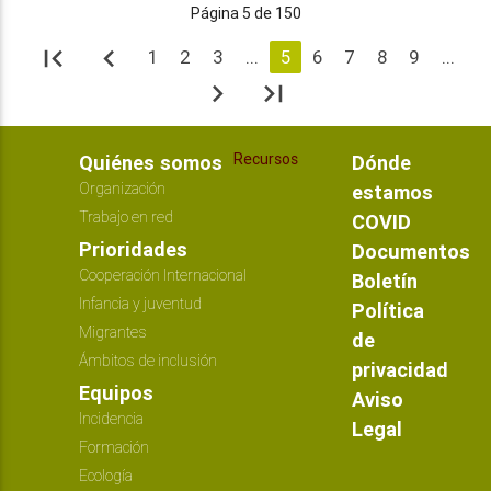
Página 5 de 150
first_page
navigate_before
1
2
3
...
5
6
7
8
9
...
navigate_next
last_page
Recursos
Quiénes somos
Dónde
Organización
estamos
Trabajo en red
COVID
Prioridades
Documentos
Cooperación Internacional
Boletín
Infancia y juventud
Política
Migrantes
de
Ámbitos de inclusión
privacidad
Equipos
Aviso
Incidencia
Legal
Formación
Ecología