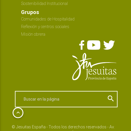
Sostenibilidad Institucional
Grupos
Comunidades de Hospitalidad
Reflexión y centros sociales
Misión obrera
search
keyboard_arrow_up
© Jesuitas España - Todos los derechos reservados - Av.