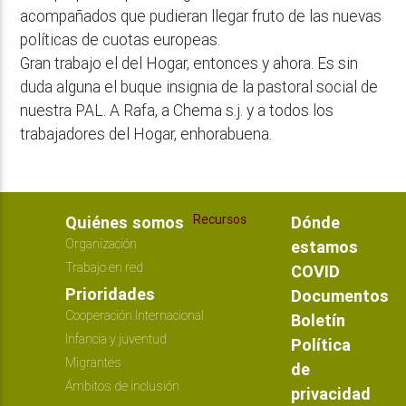
acompañados que pudieran llegar fruto de las nuevas
políticas de cuotas europeas.
Gran trabajo el del Hogar, entonces y ahora. Es sin
duda alguna el buque insignia de la pastoral social de
nuestra PAL. A Rafa, a Chema s.j. y a todos los
trabajadores del Hogar, enhorabuena.
Recursos
Quiénes somos
Dónde
Organización
estamos
Trabajo en red
COVID
Prioridades
Documentos
Cooperación Internacional
Boletín
Infancia y juventud
Política
Migrantes
de
Ámbitos de inclusión
privacidad