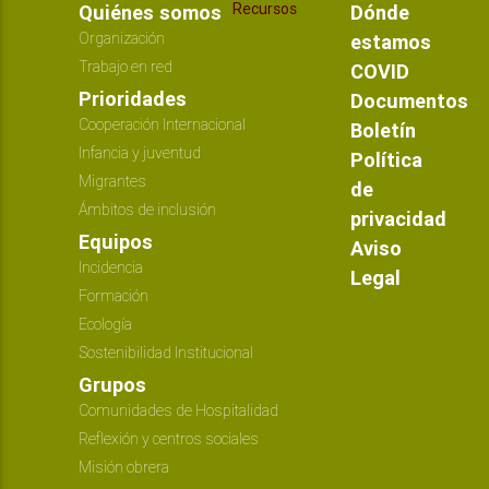
Recursos
Quiénes somos
Dónde
Organización
estamos
Trabajo en red
COVID
Prioridades
Documentos
Cooperación Internacional
Boletín
Infancia y juventud
Política
Migrantes
de
Ámbitos de inclusión
privacidad
Equipos
Aviso
Incidencia
Legal
Formación
Ecología
Sostenibilidad Institucional
Grupos
Comunidades de Hospitalidad
Reflexión y centros sociales
Misión obrera