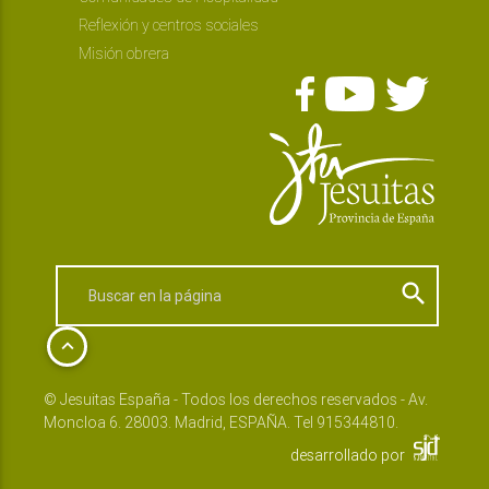
Reflexión y centros sociales
Misión obrera
search
keyboard_arrow_up
© Jesuitas España - Todos los derechos reservados - Av.
Moncloa 6. 28003. Madrid, ESPAÑA. Tel 915344810.
desarrollado por