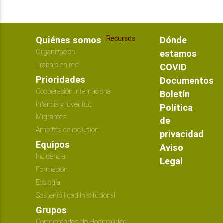
Recursos
Quiénes somos
Dónde
Organización
estamos
Trabajo en red
COVID
Prioridades
Documentos
Cooperación Internacional
Boletín
Infancia y juventud
Política
Migrantes
de
Ámbitos de inclusión
privacidad
Equipos
Aviso
Incidencia
Legal
Formación
Ecología
Sostenibilidad Institucional
Grupos
Comunidades de Hospitalidad