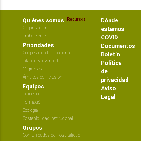
Recursos
Quiénes somos
Dónde
Organización
estamos
Trabajo en red
COVID
Prioridades
Documentos
Cooperación Internacional
Boletín
Infancia y juventud
Política
Migrantes
de
Ámbitos de inclusión
privacidad
Equipos
Aviso
Incidencia
Legal
Formación
Ecología
Sostenibilidad Institucional
Grupos
Comunidades de Hospitalidad