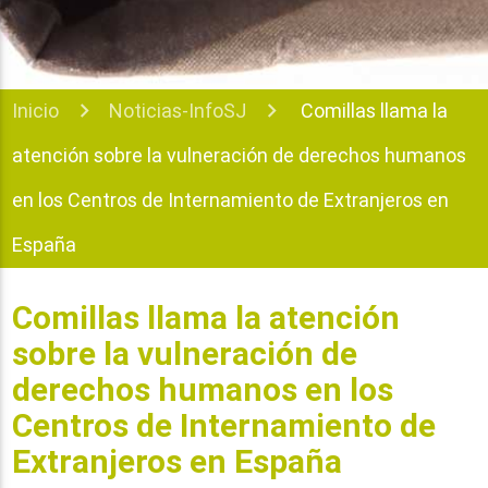
Inicio
Noticias-InfoSJ
Comillas llama la
atención sobre la vulneración de derechos humanos
en los Centros de Internamiento de Extranjeros en
España
Comillas llama la atención
sobre la vulneración de
derechos humanos en los
Centros de Internamiento de
Extranjeros en España