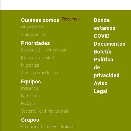
Recursos
Quiénes somos
Dónde
Organización
estamos
Trabajo en red
COVID
Prioridades
Documentos
Cooperación Internacional
Boletín
Infancia y juventud
Política
Migrantes
de
Ámbitos de inclusión
privacidad
Equipos
Aviso
Incidencia
Legal
Formación
Ecología
Sostenibilidad Institucional
Grupos
Comunidades de Hospitalidad