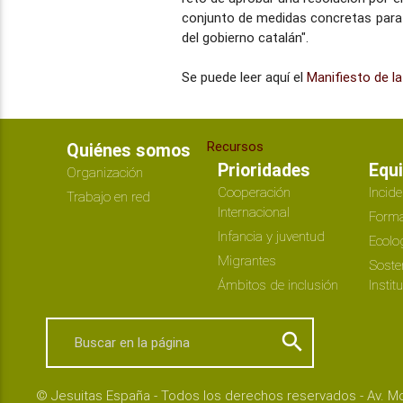
conjunto de medidas concretas para
del gobierno catalán".
Se puede leer aquí el
Manifiesto de l
Recursos
Quiénes somos
Prioridades
Equ
Organización
Cooperación
Incide
Trabajo en red
Internacional
Forma
Infancia y juventud
Ecolo
Migrantes
Soste
Ámbitos de inclusión
Instit
search
© Jesuitas España - Todos los derechos reservados - Av. Mo