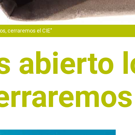
os, cerraremos el CIE"
 abierto l
erraremos 