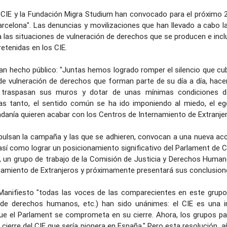
IE y la Fundación Migra Studium han convocado para el próximo 2
rcelona". Las denuncias y movilizaciones que han llevado a cabo l
nía las situaciones de vulneración de derechos que se producen e in
etenidas en los CIE.
han hecho público: "Juntas hemos logrado romper el silencio que cu
de vulneración de derechos que forman parte de su día a día, hace
 traspasan sus muros y dotar de unas mínimas condiciones de
ras tanto, el sentido común se ha ido imponiendo al miedo, el 
udadanía quieren acabar con los Centros de Internamiento de Extranjer
ulsan la campaña y las que se adhieren, convocan a una nueva acció
así como lograr un posicionamiento significativo del Parlament de 
o, un grupo de trabajo de la Comisión de Justicia y Derechos Huma
namiento de Extranjeros y próximamente presentará sus conclusione
Manifiesto "todas las voces de las comparecientes en este grupo 
s de derechos humanos, etc.) han sido unánimes: el CIE es una i
e el Parlament se comprometa en su cierre. Ahora, los grupos par
l cierre del CIE que sería pionera en España." Pero esta resolución,