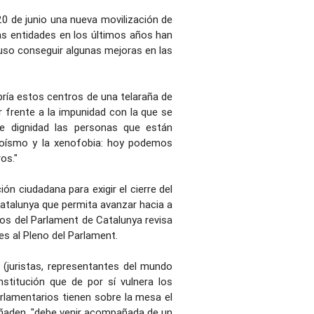
0 de junio una nueva movilización de
as entidades en los últimos años han
cluso conseguir algunas mejoras en las
bría estos centros de una telaraña de
r frente a la impunidad con la que se
 dignidad las personas que están
egoísmo y la xenofobia: hoy podemos
os."
n ciudadana para exigir el cierre del
Catalunya que permita avanzar hacia a
nos del Parlament de Catalunya revisa
s al Pleno del Parlament.
(juristas, representantes del mundo
nstitución que de por sí vulnera los
lamentarios tienen sobre la mesa el
 añaden, "debe venir acompañada de un