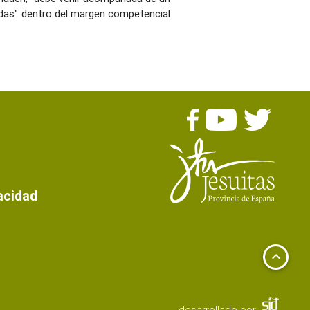
das" dentro del margen competencial
s
vacidad
keyboard_arrow_up
desarrollado por