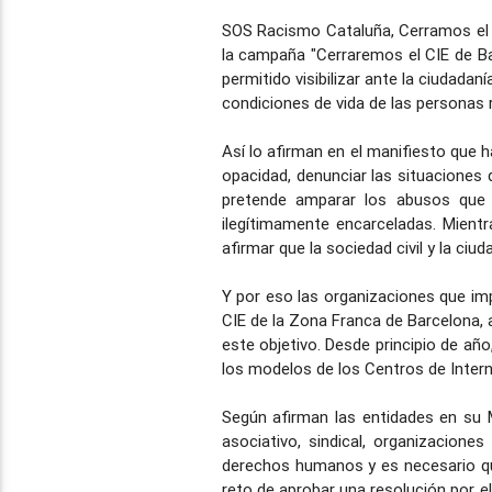
SOS Racismo Cataluña, Cerramos el C
la campaña "Cerraremos el CIE de Ba
permitido visibilizar ante la ciudada
condiciones de vida de las personas r
Así lo afirman en el manifiesto que 
opacidad, denunciar las situaciones 
pretende amparar los abusos que
ilegítimamente encarceladas. Mient
afirmar que la sociedad civil y la ci
Y por eso las organizaciones que imp
CIE de la Zona Franca de Barcelona, 
este objetivo. Desde principio de añ
los modelos de los Centros de Inter
Según afirman las entidades en su 
asociativo, sindical, organizacione
derechos humanos y es necesario qu
reto de aprobar una resolución por e