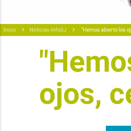
Inicio
Noticias-InfoSJ
"Hemos abierto los oj
"Hemos
ojos, c