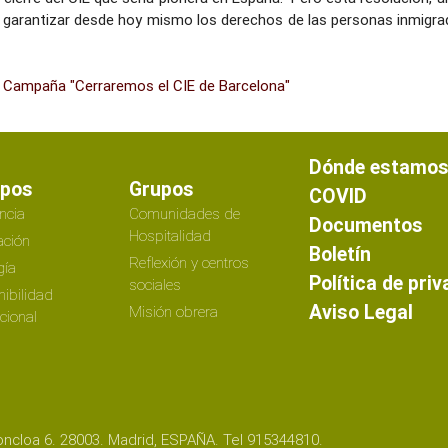
 garantizar desde hoy mismo los derechos de las personas inmigra
a Campaña "Cerraremos el CIE de Barcelona"
Dónde estamo
ipos
Grupos
COVID
ncia
Comunidades de
Documentos
Hospitalidad
ción
Boletín
Reflexión y centros
gía
Política de pri
sociales
nibilidad
Aviso Legal
Misión obrera
ucional
ncloa 6. 28003. Madrid, ESPAÑA. Tel 915344810.