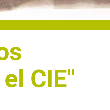
os
el CIE"