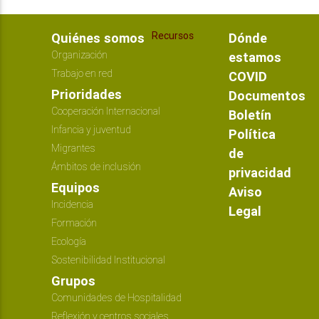
Recursos
Quiénes somos
Dónde
Organización
estamos
Trabajo en red
COVID
Prioridades
Documentos
Cooperación Internacional
Boletín
Infancia y juventud
Política
Migrantes
de
Ámbitos de inclusión
privacidad
Equipos
Aviso
Incidencia
Legal
Formación
Ecología
Sostenibilidad Institucional
Grupos
Comunidades de Hospitalidad
Reflexión y centros sociales