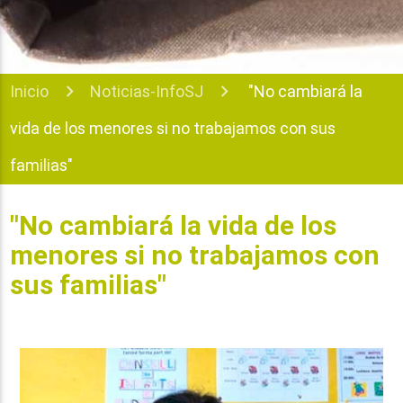
Inicio
Noticias-InfoSJ
"No cambiará la
vida de los menores si no trabajamos con sus
familias"
"No cambiará la vida de los
menores si no trabajamos con
sus familias"