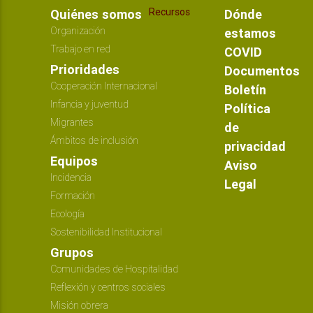
Recursos
Quiénes somos
Dónde
Organización
estamos
Trabajo en red
COVID
Prioridades
Documentos
Cooperación Internacional
Boletín
Infancia y juventud
Política
Migrantes
de
Ámbitos de inclusión
privacidad
Equipos
Aviso
Incidencia
Legal
Formación
Ecología
Sostenibilidad Institucional
Grupos
Comunidades de Hospitalidad
Reflexión y centros sociales
Misión obrera