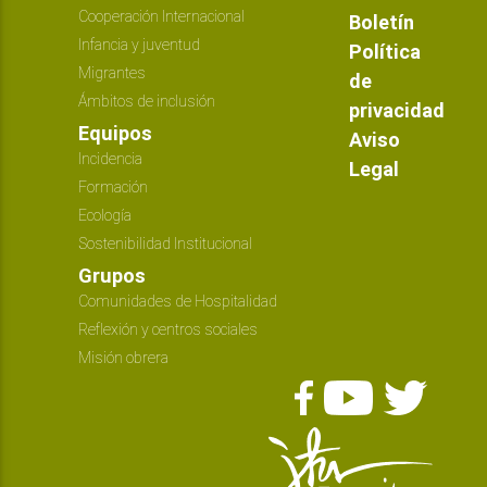
Cooperación Internacional
Boletín
Infancia y juventud
Política
Migrantes
de
Ámbitos de inclusión
privacidad
Equipos
Aviso
Incidencia
Legal
Formación
Ecología
Sostenibilidad Institucional
Grupos
Comunidades de Hospitalidad
Reflexión y centros sociales
Misión obrera