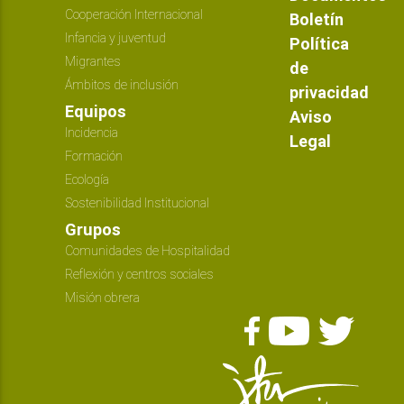
Cooperación Internacional
Boletín
Infancia y juventud
Política
Migrantes
de
Ámbitos de inclusión
privacidad
Equipos
Aviso
Incidencia
Legal
Formación
Ecología
Sostenibilidad Institucional
Grupos
Comunidades de Hospitalidad
Reflexión y centros sociales
Misión obrera