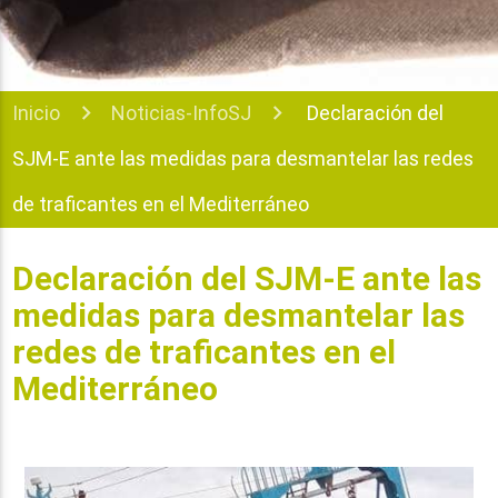
Inicio
Noticias-InfoSJ
Declaración del
SJM-E ante las medidas para desmantelar las redes
de traficantes en el Mediterráneo
Declaración del SJM-E ante las
medidas para desmantelar las
redes de traficantes en el
Mediterráneo