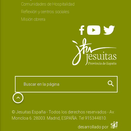
Comunidades de Hospitalidad
Reflexión y centros sociales
Misión obrera
search
keyboard_arrow_up
© Jesuitas España - Todos los derechos reservados - Av.
Moncloa 6. 28003. Madrid, ESPAÑA. Tel 915344810.
desarrollado por