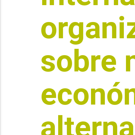
organi
sobre 
econó
alterna