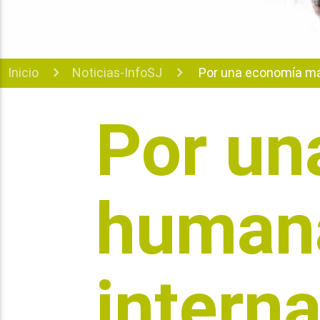
Inicio
Noticias-InfoSJ
Por una economía más
Por un
humana
intern