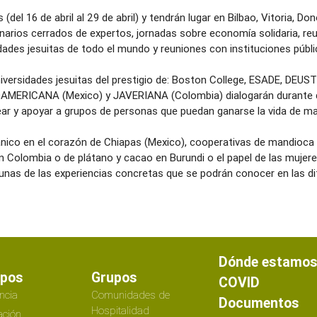
el 16 de abril al 29 de abril) y tendrán lugar en Bilbao, Vitoria, Do
inarios cerrados de expertos, jornadas sobre economía solidaria, r
dades jesuitas de todo el mundo y reuniones con instituciones públ
Universidades jesuitas del prestigio de: Boston College, ESADE, DEU
ROAMERICANA (Mexico) y JAVERIANA (Colombia) dialogarán durante 
ar y apoyar a grupos de personas que puedan ganarse la vida de m
ánico en el corazón de Chiapas (Mexico), cooperativas de mandioca
n Colombia o de plátano y cacao en Burundi o el papel de las mujere
nas de las experiencias concretas que se podrán conocer en las dife
Dónde estamo
ipos
Grupos
COVID
ncia
Comunidades de
Documentos
Hospitalidad
ción