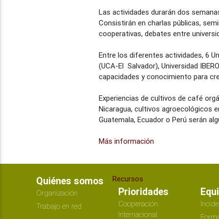
Las actividades durarán dos semanas (d
Consistirán en charlas públicas, sem
cooperativas, debates entre universi
Entre los diferentes actividades, 6 
(UCA-El Salvador), Universidad IBE
capacidades y conocimiento para cre
Experiencias de cultivos de café org
Nicaragua, cultivos agroecológicos e
Guatemala, Ecuador o Perú serán algu
Más información
Recursos
Quiénes somos
Prioridades
Equ
Organización
Cooperación
Incide
Trabajo en red
Internacional
Forma