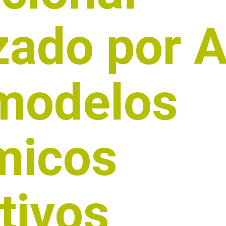
zado por 
modelos
micos
tivos