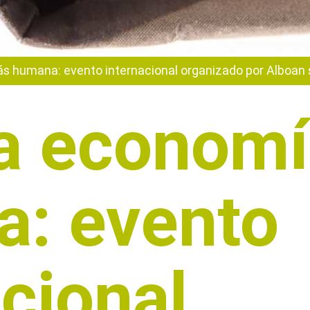
 humana: evento internacional organizado por Alboan 
a econom
: evento
acional