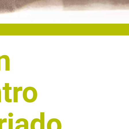
n
tro
riado