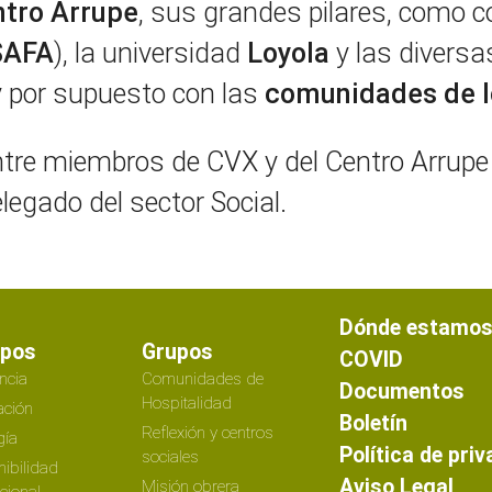
ntro Arrupe
, sus grandes pilares, como c
SAFA
), la universidad
Loyola
y las divers
 y por supuesto con las
comunidades de l
tre miembros de CVX y del Centro Arrupe d
elegado del sector Social.
Dónde estamo
ipos
Grupos
COVID
ncia
Comunidades de
Documentos
Hospitalidad
ción
Boletín
Reflexión y centros
gía
Política de pri
sociales
nibilidad
Aviso Legal
Misión obrera
ucional