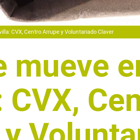
lla: CVX, Centro Arrupe y Voluntariado Claver
e mueve e
: CVX, Cen
 y Volunta