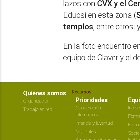
lazos con
CVX y el Ce
Educsi en esta zona (
templos
, entre otros;
En la foto encuentro en
equipo de Claver y el d
Recursos
Quiénes somos
Prioridades
Equ
Organización
Cooperación
Incide
Trabajo en red
Internacional
Forma
Infancia y juventud
Ecolo
Migrantes
Soste
Ámbitos de inclusión
Instit