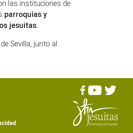
on las instituciones de
as
parroquias y
os jesuitas
.
e Sevilla, junto al
s
vacidad