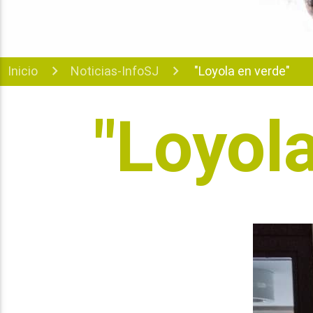
Inicio
Noticias-InfoSJ
"Loyola en verde"
"Loyol