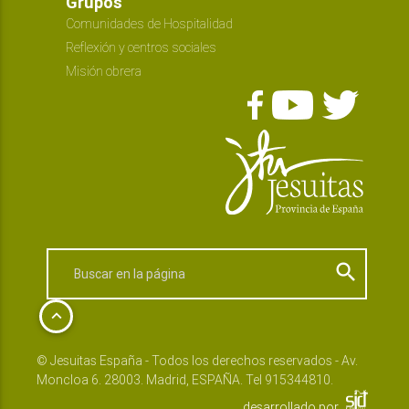
Grupos
Comunidades de Hospitalidad
Reflexión y centros sociales
Misión obrera
search
keyboard_arrow_up
© Jesuitas España - Todos los derechos reservados - Av.
Moncloa 6. 28003. Madrid, ESPAÑA. Tel 915344810.
desarrollado por