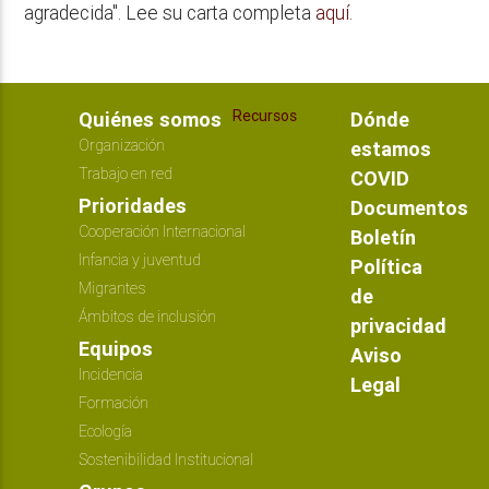
agradecida". Lee su carta completa
aquí.
Recursos
Quiénes somos
Dónde
Organización
estamos
Trabajo en red
COVID
Prioridades
Documentos
Cooperación Internacional
Boletín
Infancia y juventud
Política
Migrantes
de
Ámbitos de inclusión
privacidad
Equipos
Aviso
Incidencia
Legal
Formación
Ecología
Sostenibilidad Institucional