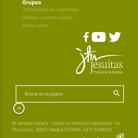
Grupos
Comunidades de Hospitalidad
Reflexión y centros sociales
Misión obrera
search
keyboard_arrow_up
© Jesuitas España - Todos los derechos reservados - Av.
Moncloa 6. 28003. Madrid, ESPAÑA. Tel 915344810.