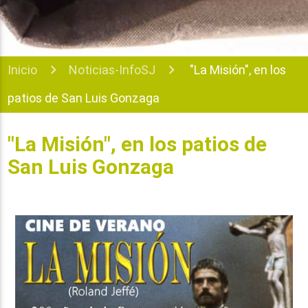
Inicio
Noticias-InfoSJ
"La Misión", en los
patios de San Luis Gonzaga
"La Misión", en los patios de
San Luis Gonzaga