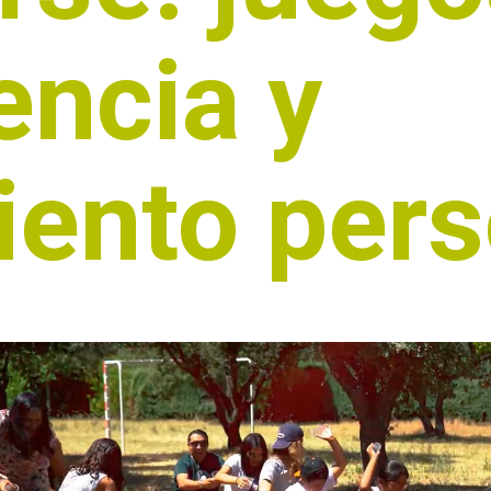
encia y
iento pers