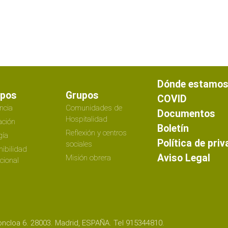
Dónde estamo
ipos
Grupos
COVID
ncia
Comunidades de
Documentos
Hospitalidad
ción
Boletín
Reflexión y centros
gía
Política de pri
sociales
nibilidad
Aviso Legal
Misión obrera
ucional
ncloa 6. 28003. Madrid, ESPAÑA. Tel 915344810.