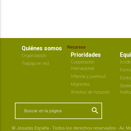
Recursos
Quiénes somos
Prioridades
Equ
Organización
Cooperación
Incide
Trabajo en red
Internacional
Forma
Infancia y juventud
Ecolo
Migrantes
Soste
Ámbitos de inclusión
Instit
search
© Jesuitas España - Todos los derechos reservados - Av. Mo