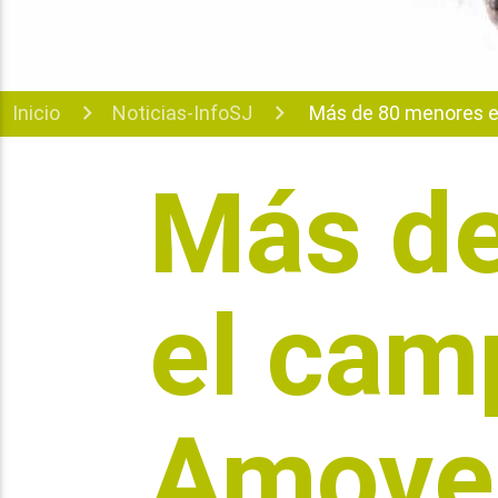
Inicio
Noticias-InfoSJ
Más de 80 menores en
Más de
el cam
Amover