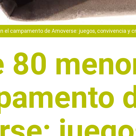
 el campamento de Amoverse: juegos, convivencia y cr
 80 meno
pamento 
se: juego