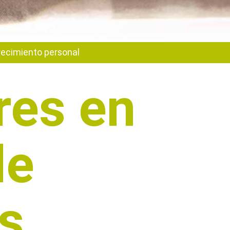
ecimiento personal
res en
de
s,