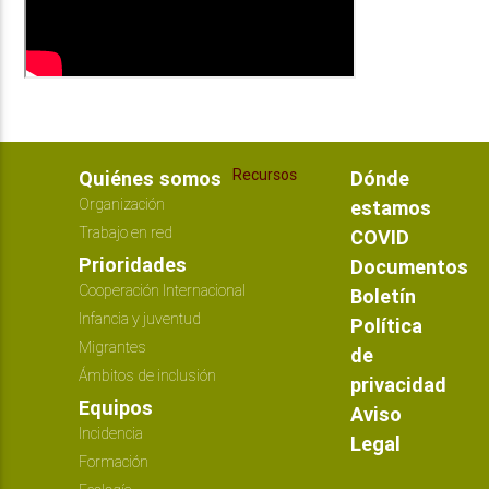
Recursos
Quiénes somos
Dónde
Organización
estamos
Trabajo en red
COVID
Prioridades
Documentos
Cooperación Internacional
Boletín
Infancia y juventud
Política
Migrantes
de
Ámbitos de inclusión
privacidad
Equipos
Aviso
Incidencia
Legal
Formación