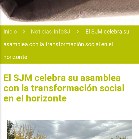
Inicio
Noticias-InfoSJ
El SJM celebra su
asamblea con la transformación social en el
horizonte
El SJM celebra su asamblea
con la transformación social
en el horizonte