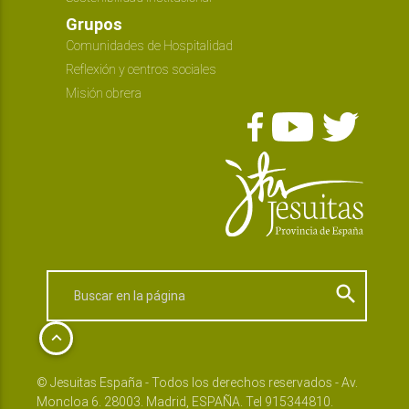
Grupos
Comunidades de Hospitalidad
Reflexión y centros sociales
Misión obrera
search
keyboard_arrow_up
© Jesuitas España - Todos los derechos reservados - Av.
Moncloa 6. 28003. Madrid, ESPAÑA. Tel 915344810.