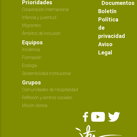
Prioridades
Documentos
Cooperación Internacional
Boletín
Infancia y juventud
Política
Migrantes
de
Ámbitos de inclusión
privacidad
Equipos
Aviso
Incidencia
Legal
Formación
Ecología
Sostenibilidad Institucional
Grupos
Comunidades de Hospitalidad
Reflexión y centros sociales
Misión obrera