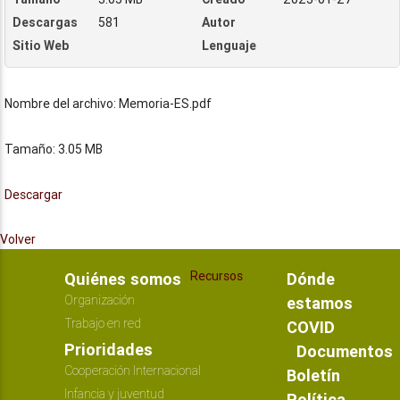
Descargas
581
Autor
Sitio Web
Lenguaje
Nombre del archivo: Memoria-ES.pdf
Tamaño: 3.05 MB
Descargar
Volver
Recursos
Quiénes somos
Dónde
Organización
estamos
Trabajo en red
COVID
Prioridades
Documentos
Cooperación Internacional
Boletín
Infancia y juventud
Política