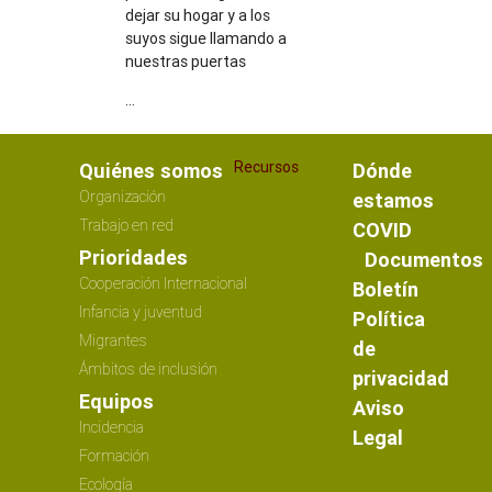
dejar su hogar y a los
suyos sigue llamando a
nuestras puertas
...
Recursos
Quiénes somos
Dónde
Organización
estamos
Trabajo en red
COVID
Prioridades
Documentos
Cooperación Internacional
Boletín
Infancia y juventud
Política
Migrantes
de
Ámbitos de inclusión
privacidad
Equipos
Aviso
Incidencia
Legal
Formación
Ecología