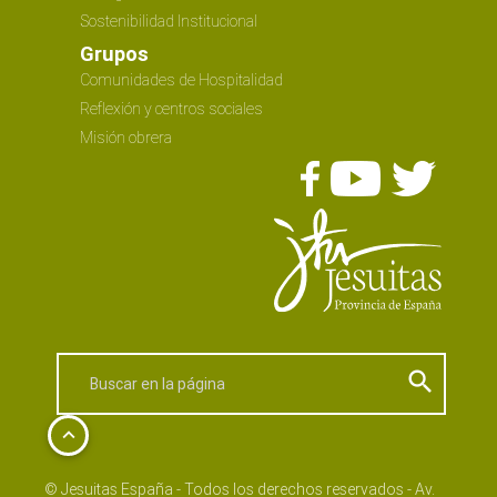
Sostenibilidad Institucional
Grupos
Comunidades de Hospitalidad
Reflexión y centros sociales
Misión obrera
search
keyboard_arrow_up
© Jesuitas España - Todos los derechos reservados - Av.