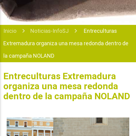
Inicio
Noticias-InfoSJ
Entreculturas
Extremadura organiza una mesa redonda dentro de
la campaña NOLAND
Entreculturas Extremadura
organiza una mesa redonda
dentro de la campaña NOLAND